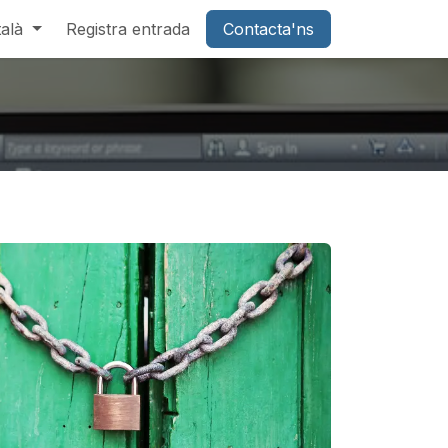
alà
Registra entrada
Contacta'ns