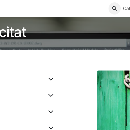
ki
Contacta amb nosaltres
Cat
citat